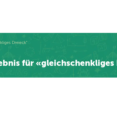
kliges Dreieck"
bnis für «gleichschenkliges