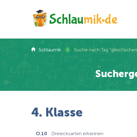
›
Schlaumik
Suche nach Tag "gleichschen
Sucherge
4. Klasse
O.10
Dreiecksarten erkennen