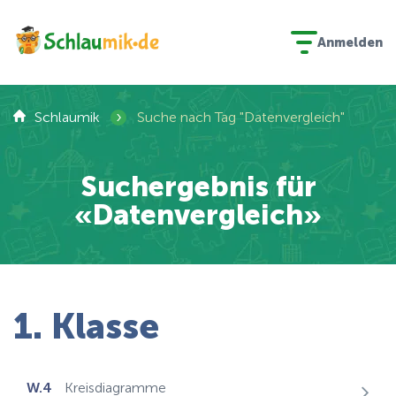
Anmelden
›
Schlaumik
Suche nach Tag "Datenvergleich"
Suchergebnis für
«Datenvergleich»
1. Klasse
W.4
Kreisdiagramme