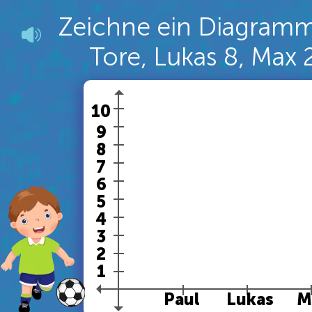
Zeichne ein Diagramm
Tore, Lukas 8, Max 
10
9
8
7
6
5
4
3
2
1
Paul
Lukas
M