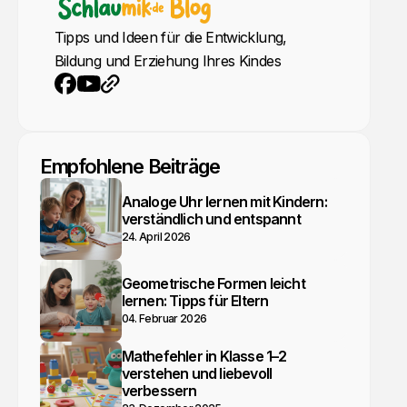
Tipps und Ideen für die Entwicklung,
Bildung und Erziehung Ihres Kindes
YouTube
Webseite
Facebook
Empfohlene Beiträge
Analoge Uhr lernen mit Kindern:
verständlich und entspannt
24. April 2026
Geometrische Formen leicht
lernen: Tipps für Eltern
04. Februar 2026
Mathefehler in Klasse 1–2
verstehen und liebevoll
verbessern