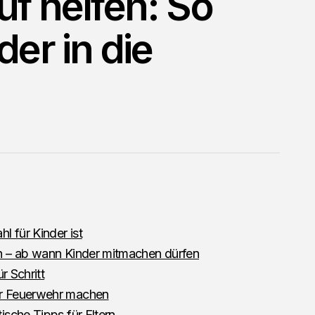
uf helfen: So
der in die
 für Kinder ist
en – ab wann Kinder mitmachen dürfen
r Schritt
er Feuerwehr machen
ische Tipps für Eltern