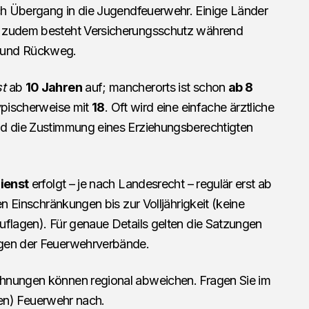
h Übergang in die Jugendfeuerwehr. Einige Länder
; zudem besteht Versicherungsschutz während
 und Rückweg.
t
ab
10 Jahren
auf; mancherorts ist schon
ab 8
typischerweise mit
18
. Oft wird eine einfache ärztliche
nd die Zustimmung eines Erziehungsberechtigten
ienst
erfolgt – je nach Landesrecht – regulär erst ab
ren Einschränkungen bis zur Volljährigkeit (keine
uflagen). Für genaue Details gelten die Satzungen
ngen der Feuerwehrverbände.
hnungen können regional abweichen. Fragen Sie im
igen) Feuerwehr nach.