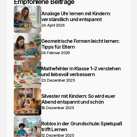
Empfohlene Beiträge
Analoge Uhr lernen mit Kindern:
verständlich und entspannt
24. April 2026
Geometrische Formen leicht lernen:
Tipps für Eltern
04. Februar 2026
Mathefehler in Klasse 1–2 verstehen
und liebevoll verbessern
23. Dezember 2025
Silvester mit Kindern: So wird euer
Abend entspannt und schön
18. Dezember 2025
Roblox in der Grundschule: Spielspaß
trifft Lernen
12. Dezember 2025