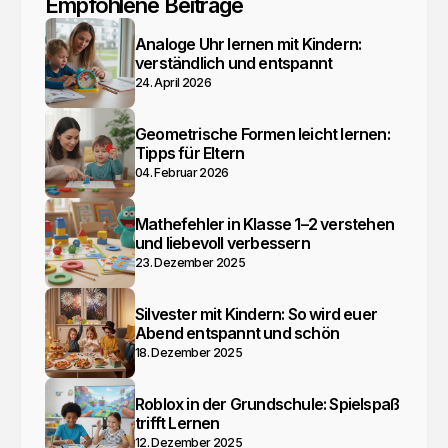
Empfohlene Beiträge
Analoge Uhr lernen mit Kindern:
verständlich und entspannt
24. April 2026
Geometrische Formen leicht lernen:
Tipps für Eltern
04. Februar 2026
Mathefehler in Klasse 1–2 verstehen
und liebevoll verbessern
23. Dezember 2025
Silvester mit Kindern: So wird euer
Abend entspannt und schön
18. Dezember 2025
Roblox in der Grundschule: Spielspaß
trifft Lernen
12. Dezember 2025