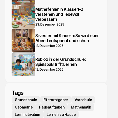
Mathefehler in Klasse 1–2
verstehen und liebevoll
verbessern
23. Dezember 2025
Silvester mit Kindern: So wird euer
Abend entspannt und schön
18. Dezember 2025
Roblox in der Grundschule:
Spielspaß trifft Lernen
12. Dezember 2025
Tags
Grundschule
Elternratgeber
Vorschule
Geometrie
Hausaufgaben
Mathematik
Lernmotivation
Lernen zu Hause