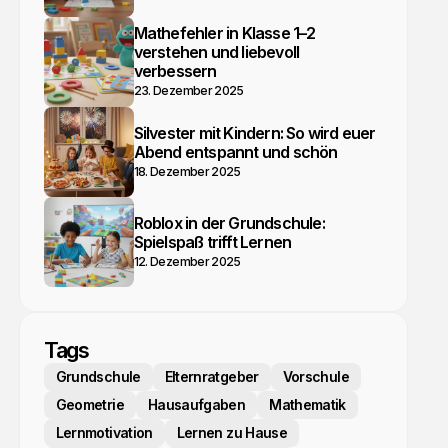
Mathefehler in Klasse 1–2
verstehen und liebevoll
verbessern
23. Dezember 2025
Silvester mit Kindern: So wird euer
Abend entspannt und schön
18. Dezember 2025
Roblox in der Grundschule:
Spielspaß trifft Lernen
12. Dezember 2025
Tags
Grundschule
Elternratgeber
Vorschule
Geometrie
Hausaufgaben
Mathematik
Lernmotivation
Lernen zu Hause