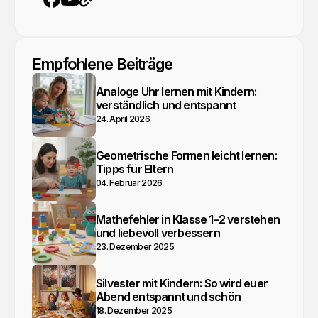
YouTube
Webseite
Facebook
Empfohlene Beiträge
Analoge Uhr lernen mit Kindern:
verständlich und entspannt
24. April 2026
Geometrische Formen leicht lernen:
Tipps für Eltern
04. Februar 2026
Mathefehler in Klasse 1–2 verstehen
und liebevoll verbessern
23. Dezember 2025
Silvester mit Kindern: So wird euer
Abend entspannt und schön
18. Dezember 2025