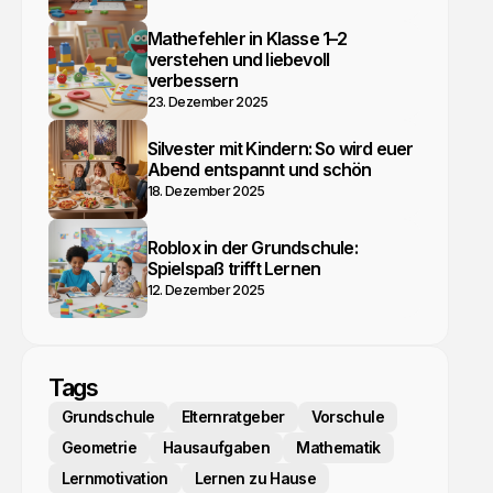
Mathefehler in Klasse 1–2
verstehen und liebevoll
verbessern
23. Dezember 2025
Silvester mit Kindern: So wird euer
Abend entspannt und schön
18. Dezember 2025
Roblox in der Grundschule:
Spielspaß trifft Lernen
12. Dezember 2025
Tags
Grundschule
Elternratgeber
Vorschule
Geometrie
Hausaufgaben
Mathematik
Lernmotivation
Lernen zu Hause