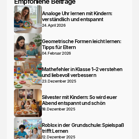
Empfohlene Beiträge
Analoge Uhr lernen mit Kindern:
verständlich und entspannt
24. April 2026
Geometrische Formen leicht lernen:
Tipps für Eltern
04. Februar 2026
Mathefehler in Klasse 1–2 verstehen
und liebevoll verbessern
23. Dezember 2025
Silvester mit Kindern: So wird euer
Abend entspannt und schön
18. Dezember 2025
Roblox in der Grundschule: Spielspaß
trifft Lernen
12. Dezember 2025