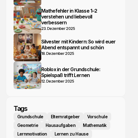
Mathefehler in Klasse 1–2
verstehen und liebevoll
verbessern
23. Dezember 2025
Silvester mit Kindern: So wird euer
Abend entspannt und schön
18. Dezember 2025
Roblox in der Grundschule:
Spielspaß trifft Lernen
12. Dezember 2025
Tags
Grundschule
Elternratgeber
Vorschule
Geometrie
Hausaufgaben
Mathematik
Lernmotivation
Lernen zu Hause