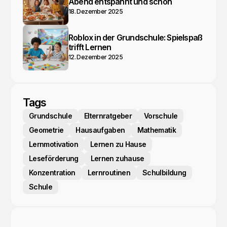
Abend entspannt und schön
18. Dezember 2025
Roblox in der Grundschule: Spielspaß
trifft Lernen
12. Dezember 2025
Tags
Grundschule
Elternratgeber
Vorschule
Geometrie
Hausaufgaben
Mathematik
Lernmotivation
Lernen zu Hause
Leseförderung
Lernen zuhause
Konzentration
Lernroutinen
Schulbildung
Schule