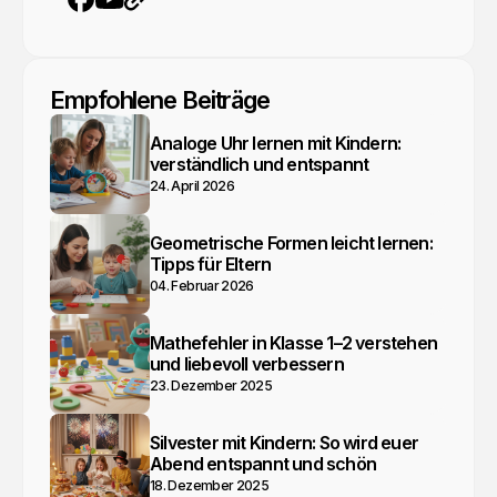
YouTube
Webseite
Facebook
Empfohlene Beiträge
Analoge Uhr lernen mit Kindern:
verständlich und entspannt
24. April 2026
Geometrische Formen leicht lernen:
Tipps für Eltern
04. Februar 2026
Mathefehler in Klasse 1–2 verstehen
und liebevoll verbessern
23. Dezember 2025
Silvester mit Kindern: So wird euer
Abend entspannt und schön
18. Dezember 2025