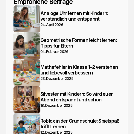
Empfohlene Beiträge
Analoge Uhr lernen mit Kindern:
verständlich und entspannt
24. April 2026
Geometrische Formen leicht lernen:
Tipps für Eltern
04. Februar 2026
Mathefehler in Klasse 1–2 verstehen
und liebevoll verbessern
23. Dezember 2025
Silvester mit Kindern: So wird euer
Abend entspannt und schön
18. Dezember 2025
Roblox in der Grundschule: Spielspaß
trifft Lernen
12. Dezember 2025