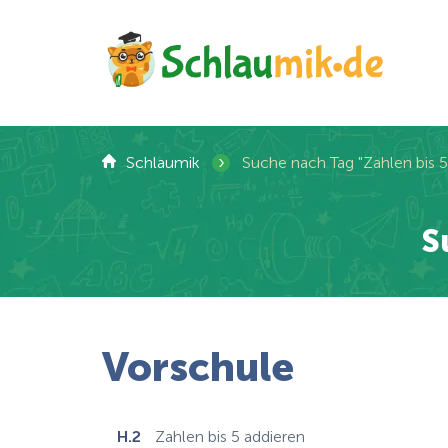
›
Schlaumik
Suche nach Tag "Zahlen bis 5
S
Vorschule
H.2
Zahlen bis 5 addieren