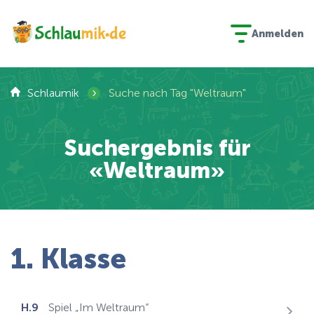
Anmelden
›
Schlaumik
Suche nach Tag "Weltraum"
Suchergebnis für
«Weltraum»
1. Klasse
H.9
Spiel „Im Weltraum“