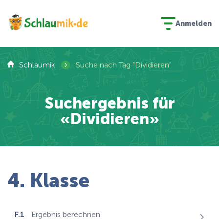
Anmelden
›
Schlaumik
Suche nach Tag "Dividieren"
Suchergebnis für
«Dividieren»
4. Klasse
F.1
Ergebnis berechnen