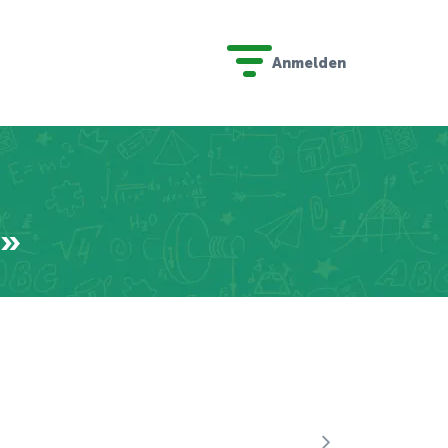
Anmelden
n»