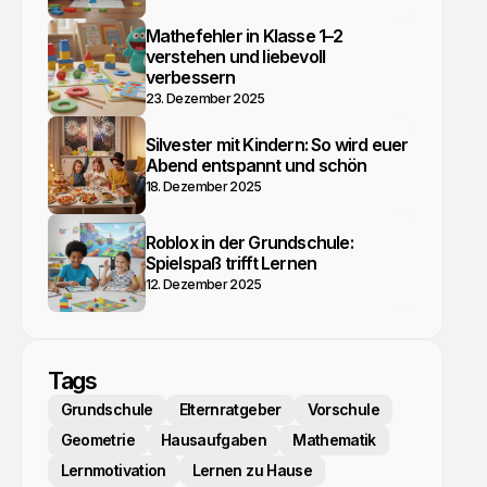
Mathefehler in Klasse 1–2
verstehen und liebevoll
verbessern
23. Dezember 2025
Silvester mit Kindern: So wird euer
Abend entspannt und schön
18. Dezember 2025
Roblox in der Grundschule:
Spielspaß trifft Lernen
12. Dezember 2025
Tags
Grundschule
Elternratgeber
Vorschule
Geometrie
Hausaufgaben
Mathematik
Lernmotivation
Lernen zu Hause