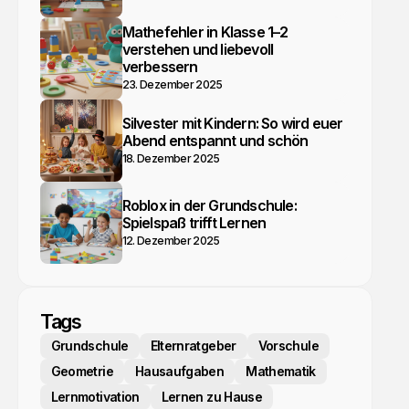
Mathefehler in Klasse 1–2
verstehen und liebevoll
verbessern
23. Dezember 2025
Silvester mit Kindern: So wird euer
Abend entspannt und schön
18. Dezember 2025
Roblox in der Grundschule:
Spielspaß trifft Lernen
12. Dezember 2025
Tags
Grundschule
Elternratgeber
Vorschule
Geometrie
Hausaufgaben
Mathematik
Lernmotivation
Lernen zu Hause