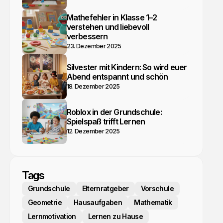
Mathefehler in Klasse 1–2
verstehen und liebevoll
verbessern
23. Dezember 2025
Silvester mit Kindern: So wird euer
Abend entspannt und schön
18. Dezember 2025
Roblox in der Grundschule:
Spielspaß trifft Lernen
12. Dezember 2025
Tags
Grundschule
Elternratgeber
Vorschule
Geometrie
Hausaufgaben
Mathematik
Lernmotivation
Lernen zu Hause