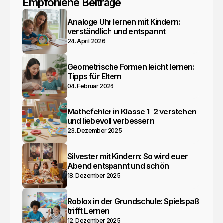
Empfohlene Beiträge
Analoge Uhr lernen mit Kindern:
verständlich und entspannt
24. April 2026
Geometrische Formen leicht lernen:
Tipps für Eltern
04. Februar 2026
Mathefehler in Klasse 1–2 verstehen
und liebevoll verbessern
23. Dezember 2025
Silvester mit Kindern: So wird euer
Abend entspannt und schön
18. Dezember 2025
Roblox in der Grundschule: Spielspaß
trifft Lernen
12. Dezember 2025