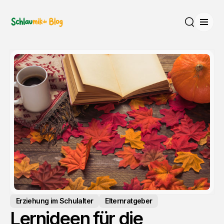
Menü
Suche
Erziehung im Schulalter
Elternratgeber
Lernideen für die