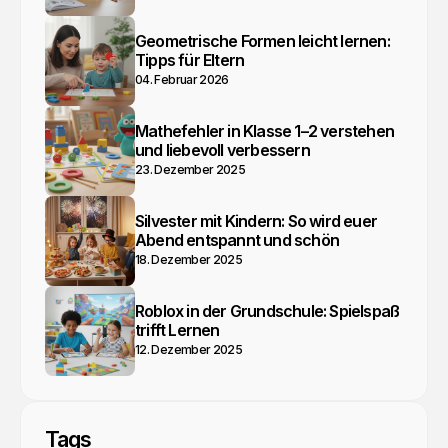
Geometrische Formen leicht lernen:
Tipps für Eltern
04. Februar 2026
Mathefehler in Klasse 1–2 verstehen
und liebevoll verbessern
23. Dezember 2025
Silvester mit Kindern: So wird euer
Abend entspannt und schön
18. Dezember 2025
Roblox in der Grundschule: Spielspaß
trifft Lernen
12. Dezember 2025
Tags