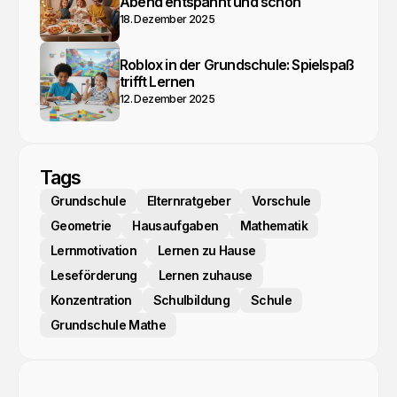
Abend entspannt und schön
18. Dezember 2025
Roblox in der Grundschule: Spielspaß
trifft Lernen
12. Dezember 2025
Tags
Grundschule
Elternratgeber
Vorschule
Geometrie
Hausaufgaben
Mathematik
Lernmotivation
Lernen zu Hause
Leseförderung
Lernen zuhause
Konzentration
Schulbildung
Schule
Grundschule Mathe