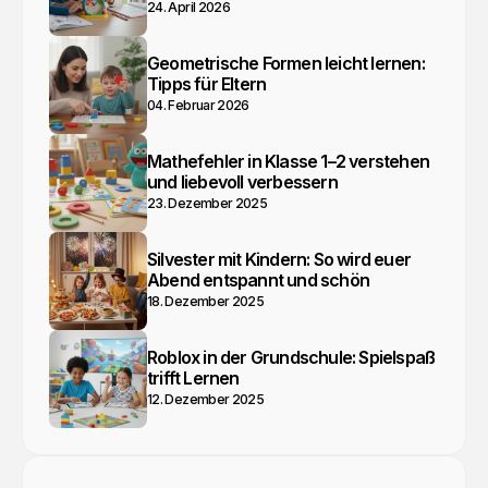
24. April 2026
Geometrische Formen leicht lernen:
Tipps für Eltern
04. Februar 2026
Mathefehler in Klasse 1–2 verstehen
und liebevoll verbessern
23. Dezember 2025
Silvester mit Kindern: So wird euer
Abend entspannt und schön
18. Dezember 2025
Roblox in der Grundschule: Spielspaß
trifft Lernen
12. Dezember 2025