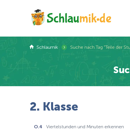
›
Schlaumik
Suche nach Tag "Teile der St
Suc
2. Klasse
O.4
Viertelstunden und Minuten erkennen