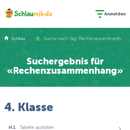
Anmelden
›
Schlaumik
Suche nach Tag "Rechenzusammenhang"
Suchergebnis für
«Rechenzusammenhang»
4. Klasse
H.1
Tabelle ausfüllen