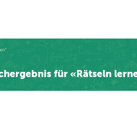
en"
chergebnis für «Rätseln lern