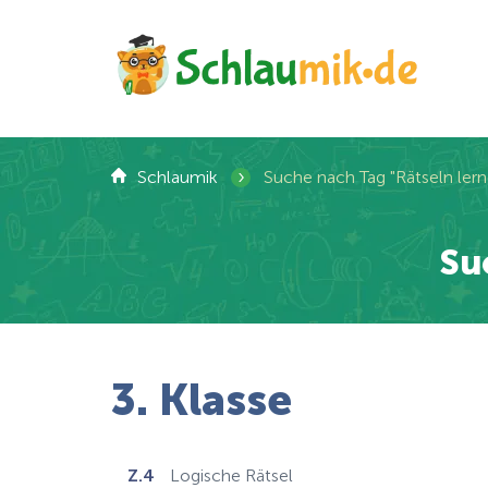
›
Schlaumik
Suche nach Tag "Rätseln lern
Su
3. Klasse
Z.4
Logische Rätsel