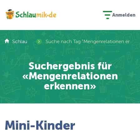
Anmelden
›
Schlaumik
Suche nach Tag "Mengenrelationen erkennen"
Suchergebnis für
«Mengenrelationen
erkennen»
Mini-Kinder