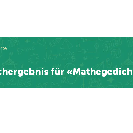
hte"
chergebnis für «Mathegedich