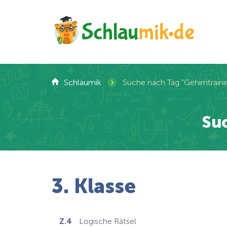
›
Schlaumik
Suche nach Tag "Gehirntraini
Suc
3. Klasse
Z.4
Logische Rätsel