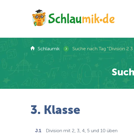
›
Schlaumik
Suche nach Tag "Division 2 3 
Such
3. Klasse
J.1
Division mit 2, 3, 4, 5 und 10 üben