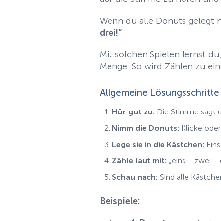
Wenn du alle Donuts gelegt ha
drei!“
Mit solchen Spielen lernst du
Menge. So wird Zählen zu ei
Allgemeine Lösungsschritte
Hör gut zu:
Die Stimme sagt di
Nimm die Donuts:
Klicke oder
Lege sie in die Kästchen:
Eins
Zähle laut mit:
„eins – zwei – d
Schau nach:
Sind alle Kästche
Beispiele: