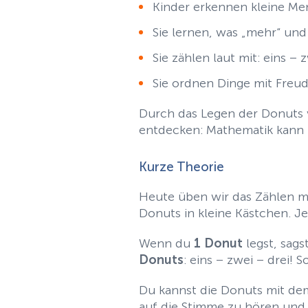
Kinder erkennen kleine Men
Sie lernen, was „mehr“ und
Sie zählen laut mit: eins – z
Sie ordnen Dinge mit Fre
Durch das Legen der Donuts v
entdecken:
Mathematik kann b
Kurze Theorie
Heute üben wir das Zählen mi
Donuts in kleine Kästchen. 
Wenn du
1 Donut
legst, sags
Donuts
:
eins – zwei – drei!
So
Du kannst die Donuts mit dem
auf die Stimme zu hören und