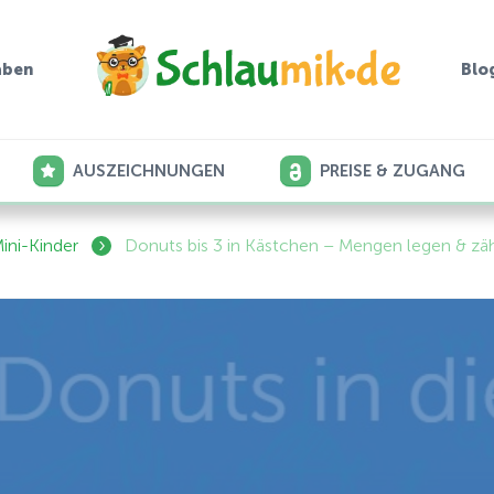
aben
Blo
AUSZEICHNUNGEN
PREISE & ZUGANG
›
ini-Kinder
Donuts bis 3 in Kästchen – Mengen legen & zäh