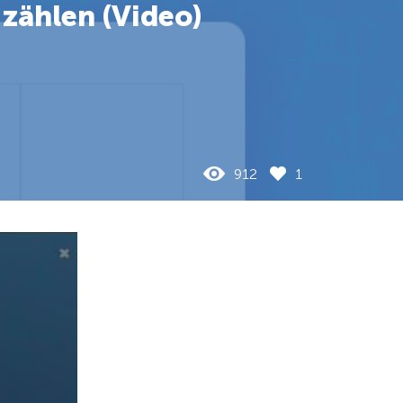
zählen (Video)
912
1