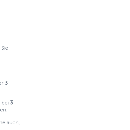
 Sie
er
3
 bei
3
en.
he auch,