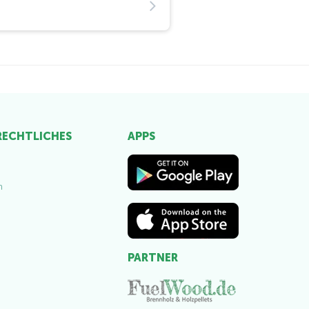
 RECHTLICHES
APPS
m
PARTNER