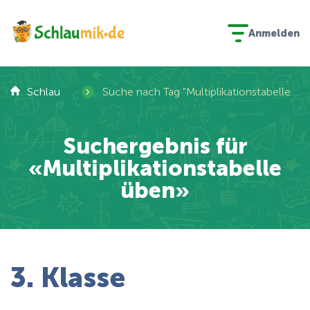
Anmelden
›
Schlaumik
Suche nach Tag "Multiplikationstabelle üben"
Suchergebnis für
«Multiplikationstabelle
üben»
3. Klasse