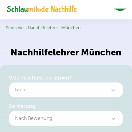
Startseite
/
Nachhilfelehrer
/
München
Nachhilfelehrer München
Was möchtest du lernen?
Fach
Sortierung
Nach Bewertung
Alle Fächer