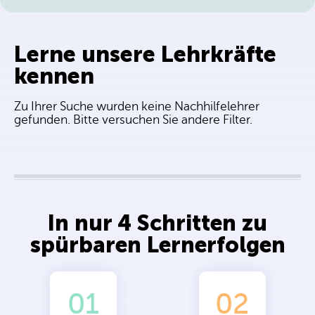
Sa
So
Stuttgart
Düsseldorf
Lerne unsere Lehrkräfte
kennen
Leipzig
Dortmund
Zu Ihrer Suche wurden keine Nachhilfelehrer
gefunden. Bitte versuchen Sie andere Filter.
Aachen
In nur 4 Schritten zu
spürbaren Lernerfolgen
01
02