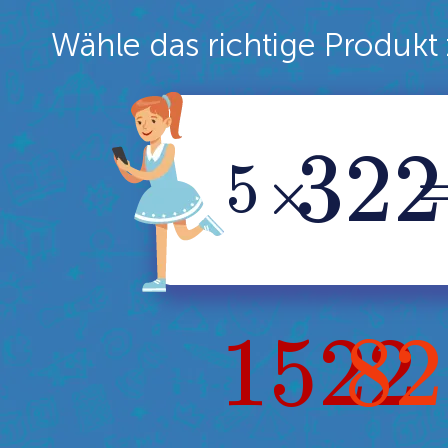
Wähle das richtige Produkt 
3
22
5
×
15
22
8
2