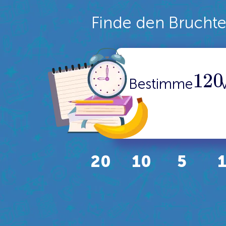
Finde den Bruchtei
1
20
Bestimme
20
10
5