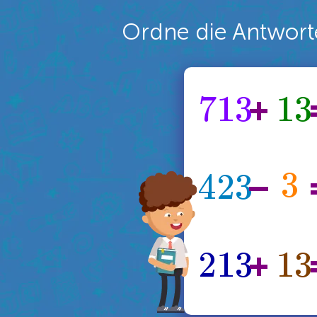
Ordne die Antworte
7
1
3
1
3
+
3
4
2
3
–
2
1
3
1
3
+