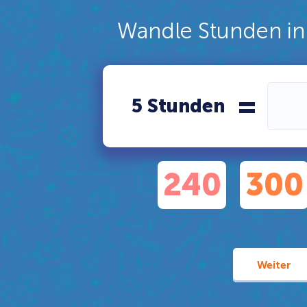
Wandle Stunden i
=
5 Stunden
240
300