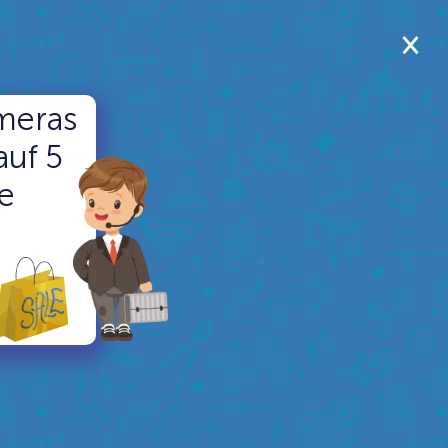
meras
auf 5
le