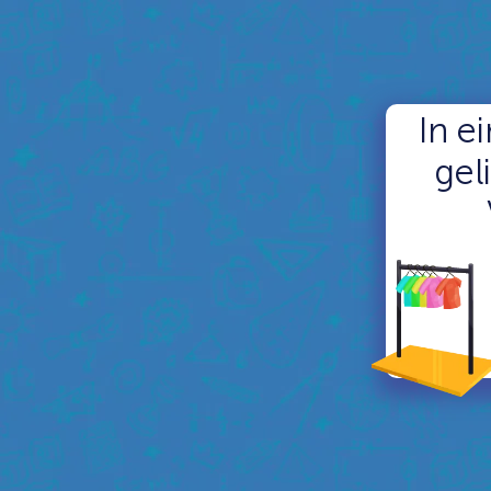
In e
gel