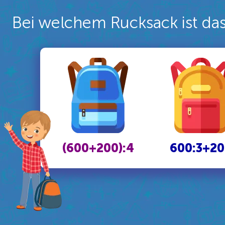
Bei welchem Rucksack ist da
(600+200):4
600:3+2