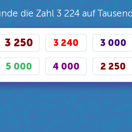
nde die Zahl 3 224 auf Tausen
3 250
3 240
3 000
5 000
4 000
2 250