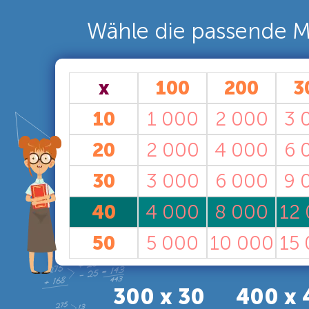
Wähle die passende Mu
x
100
200
3
10
1 000
2 000
3 
20
2 000
4 000
6 
30
3 000
6 000
9 
40
4 000
8 000
12
50
5 000
10 000
15
300 x 30
400 x 