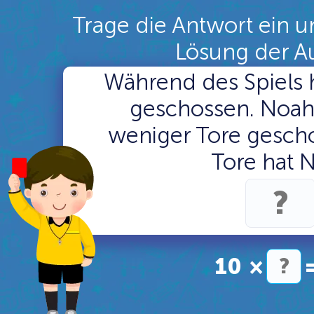
Trage die Antwort ein u
Lösung der A
Während des Spiels h
geschossen. Noah
weniger Tore gescho
Tore hat 
10
×