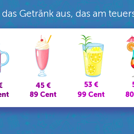
das Getränk aus, das am teuers
53 €
€
45 €
ent
89 Cent
99 Cent
80