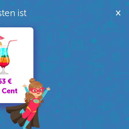
ten ist
53 €
 Cent