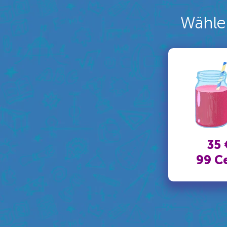
Wähle 
35 
99 C