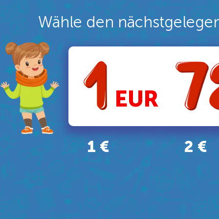
Wähle den nächstgelege
EUR
1 €
2 €