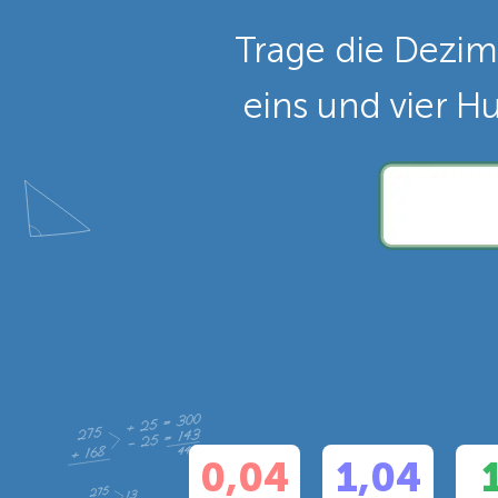
Trage die Dezima
eins und vier H
0,04
1,04