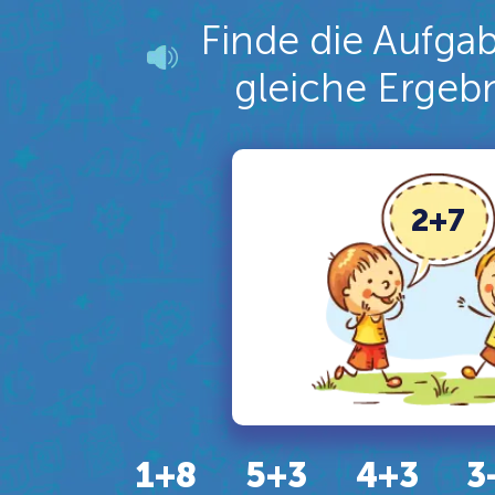
Finde die Aufgab
gleiche Ergeb
2+7
1+8
5+3
4+3
3