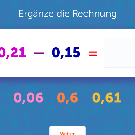
Ergänze die Rechnung
_
=
0,21
0,15
0,06
0,6
0,61